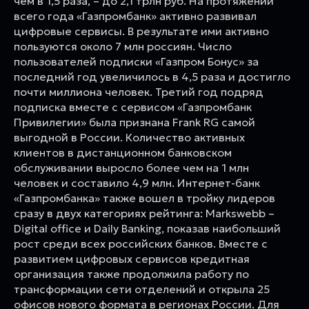
чем в 1,5 раза, – до 2,1 трлн руб. На протяжении
всего года «Газпромбанк» активно развивал
цифровые сервисы. В результате ими активно
пользуются около 7 млн россиян. Число
пользователей подписки «Газпром Бонус» за
последний год увеличилось в 4,5 раза и достигло
почти миллиона человек. Третий год подряд
подписка вместе с сервисом «Газпромбанк
Привилегии» была признана Frank RG самой
выгодной в России. Количество активных
клиентов в дистанционном банковском
обслуживании выросло более чем на 1 млн
человек и составило 4,9 млн. Интернет-банк
«Газпромбанка» также вошел в тройку лидеров
сразу в двух категориях рейтинга: Markswebb –
Digital office и Daily Banking, показав наибольший
рост среди всех российских банков. Вместе с
развитием цифровых сервисов кредитная
организация также продолжила работу по
трансформации сети отделений и открыла 25
офисов нового формата в регионах России. Для